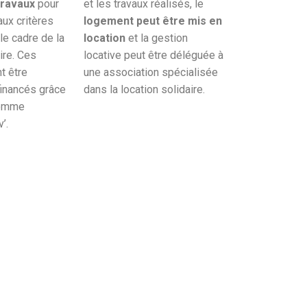
travaux
pour
et les travaux réalisés, le
ux critères
logement peut être mis en
e cadre de la
location
et la gestion
ire. Ces
locative peut être déléguée à
t être
une association spécialisée
financés grâce
dans la location solidaire.
comme
’.