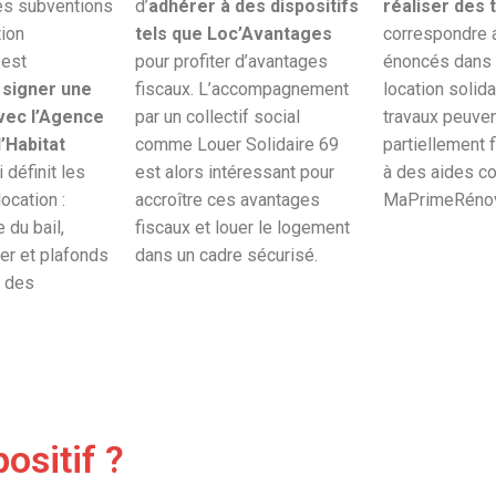
es subventions
d’
adhérer à des dispositifs
réaliser des 
tion
tels que Loc’Avantages
correspondre a
 est
pour profiter d’avantages
énoncés dans l
e
signer une
fiscaux. L’accompagnement
location solida
vec l’Agence
par un collectif social
travaux peuven
l’Habitat
comme Louer Solidaire 69
partiellement 
i définit les
est alors intéressant pour
à des aides 
ocation :
accroître ces avantages
MaPrimeRénov
 du bail,
fiscaux et louer le logement
er et plafonds
dans un cadre sécurisé.
 des
ositif ?