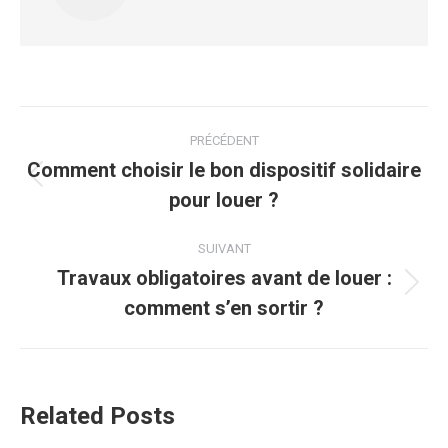
Navigation
PRÉCÉDENT
article
Comment choisir le bon dispositif solidaire
Article
pour louer ?
précédent
:
SUIVANT
Travaux obligatoires avant de louer :
Article
comment s’en sortir ?
suivant
:
Related Posts