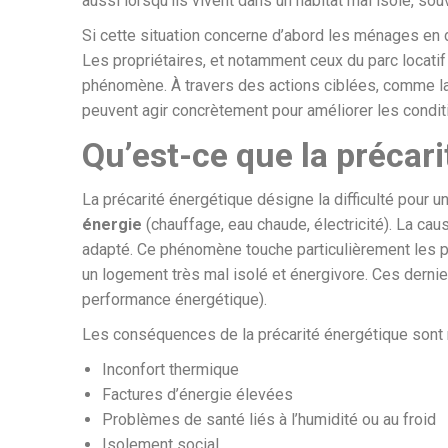
aussi lorsqu’ils vivent dans un habitat mal isolé, sou
Si cette situation concerne d’abord les ménages en di
Les propriétaires, et notamment ceux du parc locatif 
phénomène. À travers des actions ciblées, comme l
peuvent agir concrètement pour améliorer les condit
Qu’est-ce que la précari
La précarité énergétique désigne la difficulté pour 
énergie
(chauffage, eau chaude, électricité). La ca
adapté. Ce phénomène touche particulièrement les 
un logement très mal isolé et énergivore. Ces derni
performance énergétique).
Les conséquences de la précarité énergétique sont m
Inconfort thermique
Factures d’énergie élevées
Problèmes de santé liés à l’humidité ou au froid
Isolement social