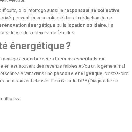
vent vétuste.
fficulté, elle interroge aussi la
responsabilité collective
.
privé, peuvent jouer un rôle clé dans la réduction de ce
a
rénovation énergétique
ou la
location solidaire
, ils
ions de vie de centaines de familles.
té énergétique ?
un ménage à
satisfaire ses besoins essentiels en
use en est souvent des revenus faibles et/ou un logement mal
personnes vivant dans une
passoire énergétique
, c’est-à-dire
ers sont souvent classés F ou G sur le DPE (Diagnostic de
ultiples :